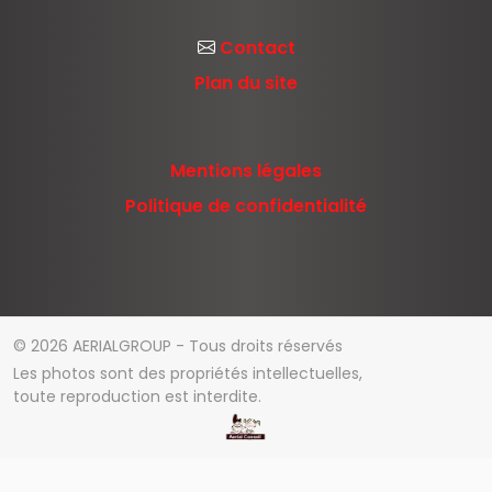
CHAI LAMERE KOLETTE
PA de Kernours
56700
Kervignac
02 97 36 28 74
Contact
Plan du site
Mentions légales
Politique de confidentialité